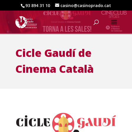
93 894 31 10
casino@casinoprado.cat
Cicle Gaudí de
Cinema Català