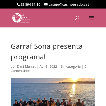
93 894 31 10
casino@casinoprado.cat
Garraf Sona presenta
programa!
por
Dani Marcet
|
Abr 8, 2022
|
Sin categoría
|
0
Comentarios