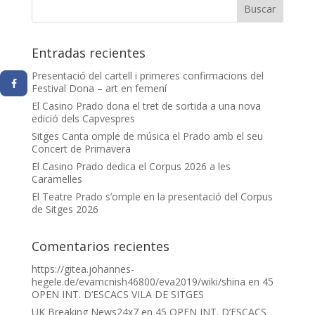
Entradas recientes
Presentació del cartell i primeres confirmacions del
Festival Dona – art en femení
El Casino Prado dona el tret de sortida a una nova
edició dels Capvespres
Sitges Canta omple de música el Prado amb el seu
Concert de Primavera
El Casino Prado dedica el Corpus 2026 a les
Caramelles
El Teatre Prado s’omple en la presentació del Corpus
de Sitges 2026
Comentarios recientes
https://gitea.johannes-
hegele.de/evamcnish46800/eva2019/wiki/shina
en
45
OPEN INT. D’ESCACS VILA DE SITGES
UK Breaking News24x7
en
45 OPEN INT. D’ESCACS