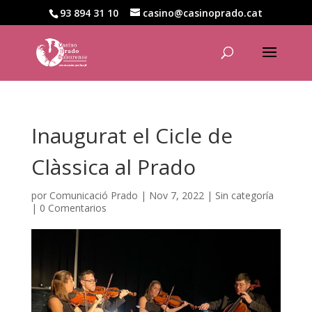
93 894 31 10
casino@casinoprado.cat
Inaugurat el Cicle de
Clàssica al Prado
por
Comunicació Prado
|
Nov 7, 2022
|
Sin categoría
|
0 Comentarios