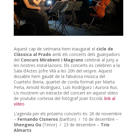
Aquest cap de setmana hem inaugurat el
cicle de
Clàssica al Prado
amb els concerts dels guanyadors
del
Concurs Mirabent i Magrans
celebrat al juny a
les nostres instal·lacions. Els concerts es celebren a la
Sala d’Actes Jofre Vilà a les 20h del vespre. Aquest
dissabte hem gaudit de la fabulosa música del
Cuarteto Iberia, quartet de corda format per Marta
Peña, Arnold Rodríguez, Luís Rodríguez i Aurora Rus.
Us mostrem un extracte del concert en aquest vídeo
de youtube cortesia del fotògraf Joan Escolà:
link al
vídeo
L’agenda per els pròxims concerts és: 26 de novembre
–
Fernando Cisneros
(baríton) / 10 de desembre –
Shengwu Ou
(Tenor) / 23 de desembre –
Trio
Almarts